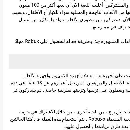
من تلك الألعاب التي تحظى بشعبية لدى اللاعبين والمشتركين. أعلنت اللعبة الآن أن لديها أكثر من 100 مليون
ها من الألعاب الناجحة والمسلية سواء للكبار أو الأطفال. وبسبب
ع الآن بدعم كبير من مطوري الألعاب ، ولديها الكثير من أعمال
احتراف في ممارستها.
اليوم سوف نتعرف على لعبة Roblox ، إحدى الألعاب المشهورة جدًا وطريقة فعالة للحصول على Robux مجانًا
Roblox هي لعبة إلكترونية يمكن لعبها عبر الإنترنت على أجهزة Android وأجهزة الكمبيوتر وأجهزة الألعاب
الإلكترونية الأخرى. صُممت ألعاب Roblox خصيصًا للأطفال والمراهقين الذين تقل أعمارهم عن 18 عامًا. في هذه
ة ويعملون على تزيينها وتزيينها بطريقة خاصة ، ثم يشاركون في
ى إمكانية تحقيق ربح ، من ناحية أخرى ، من خلال الاشتراك في حزمة
متميزة تمنحك فرصة الربح من العملة الرقمية للعبة المسماة Robuxo ، يتم استخدام هذه العملة في كلتا الحالتين
عدة طرق لزيادةها والحصول عليها.