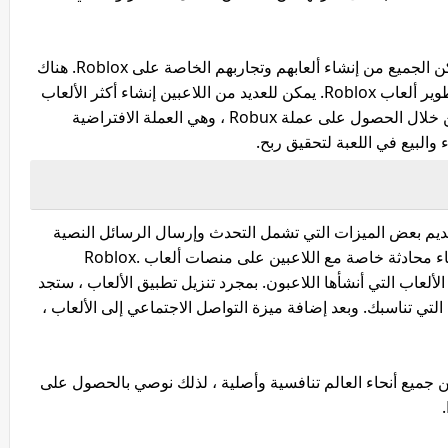
عن طريق تنزيل منصة Roblox Studio ، سيتمكن الجميع من إنشاء ألعابهم وتجاربهم الخاصة على Roblox. هناك
عدد كبير من اللاعبين الذين يعملون فقط على تطوير ألعاب Roblox. يمكن للعديد من اللاعبين إنشاء أكثر الألعاب
تحديًا وإثارة للحصول على أقصى فائدة وأرباح من خلال الحصول على عملة Robux ، وهي العملة الافتراضية
 والبيع في اللعبة لتحقيق ربح.
الذي تم تقديمه للعبة Roblox ، تم تقديم بعض الميزات التي تشمل التحدث وإرسال الرسائل النصية
إلى لاعبين آخرين والدردشة معهم ، وبالتالي إنشاء محادثة خاصة مع اللاعبين على منصات ألعاب Roblox.
ين الألعاب التي أنشأها اللاعبون. بمجرد تنزيل تطبيق الألعاب ، ستجد
 التي تناسبك. وبعد إضافة ميزة التواصل الاجتماعي إلى الألعاب ،
من جميع أنحاء العالم تنافسية وأصلية ، لذلك نوصي بالحصول على