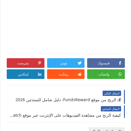
فيسبوك
تويتر
بنترست
واتساب
ريدايت
لينكدين
المقال التالي
💰 الربح من موقع FundsReward: دليل شامل للمبتدئين 2026
المقال السابق
كيفية الربح من مشاهدة الفيديوهات على الإنترنت عبر موقع LuckyWatch