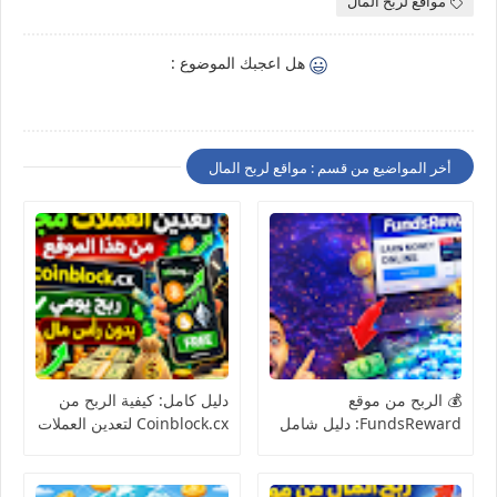
مواقع لربح المال
هل اعجبك الموضوع :
أخر المواضيع من قسم : مواقع لربح المال
💰 الربح من موقع
دليل كامل: كيفية الربح من
FundsReward: دليل شامل
Coinblock.cx لتعدين العملات
للمبتدئين 2026
الرقمية مجانًا