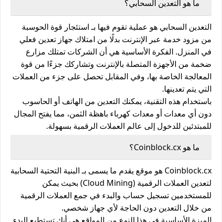
ما هو التعدين السحابي؟
التعدين السحابي هو عملية تقوم فيها بـ
استئجار قوة الحوسبة
من مزود خدمة عبر الإنترنت
بدلًا من امتلاك جهاز تعدين فعلي
في المنزل. الفكرة الأساسية هي أن الشركات تمتلك مزارع
ضخمة من الأجهزة المتصلة بالإنترنت وتشاركك جزءًا من قوة
المعالجة الخاصة بها، وفي المقابل تحصل على جزء من العملات
التي يتم تعدينها.
باستخدام هذه التقنية، يمكنك
التعدين من الهاتف أو الحاسوب
دون أي معدات أو معدات كهرباء باهظة الثمن، مما يفتح المجال
للمبتدئين للدخول إلى عالم العملات الرقمية بسهولة.
ما هو Coinblock.cx؟
Coinblock.cx هو موقع يقدم ما يسمى بـ
البنية التحتية السحابية
لتعدين العملات الرقمية
(Cloud Mining) بحيث يمكن
للمستخدمين تسجيل حساب والبدء في جمع العملات الرقمية
من خلال التعدين دون الحاجة لأي جهاز شخصي.
الميزة الأساسية في هذا النوع من المواقع هي أنك تستطيع البدء