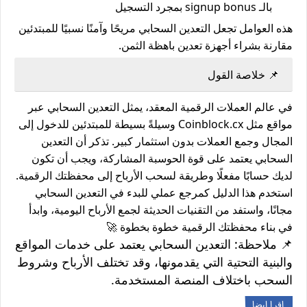
بالـ
signup bonus
بمجرد التسجيل
هذه العوامل تجعل التعدين السحابي مريحًا وآمنًا نسبيًا للمبتدئين
مقارنة بشراء أجهزة تعدين باهظة الثمن.
📌 خلاصة القول
في عالم العملات الرقمية المعقد، يمثل التعدين السحابي عبر
مواقع مثل Coinblock.cx وسيلةً بسيطة للمبتدئين للدخول إلى
المجال وجمع العملات بدون استثمار كبير. تذكر أن التعدين
السحابي يعتمد على قوة الحوسبة المشاركة، ويجب أن تكون
لديك
حسابًا مفعلًا
وطريقة لسحب الأرباح إلى محفظتك الرقمية.
استخدم هذا الدليل كمرجع عملي للبدء في التعدين السحابي
مجانًا، واستفد من التقنيات الحديثة لجمع الأرباح اليومية، وابدأ
في بناء محفظتك الرقمية خطوة بخطوة 🚀
📌
ملاحظة:
التعدين السحابي يعتمد على خدمات المواقع
والبنية التحتية التي يقدمونها، وقد تختلف الأرباح وشروط
السحب باختلاف المنصة المستخدمة.
اقرا ايضا