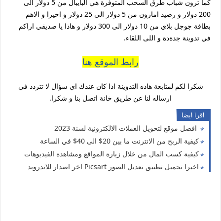
كما ترون شباب طرق السحب المتوفرة هي البايبال من 5 دولار الى
200 دولار و رصيد امازون من 5 دولار الى 25 دولار و اخيرا و الاهم
بطاقة جوجل بلاي من 10 دولار الى 300 دولار و هاذا يا صديقي اراكم
في تدوينة جدةدة و اللى اللقاء.
رابط الموقع هنا
شكرا لكم لمتابعة هاذه التدوينة اذا كان عندك اي سؤال لا تتردد في
ارساله لنا عن طريق خانة اتصل بنا و شكرا.
اقرا ايضا
افضل موقع لتحويل العملات الالكترونية لسنة 2023
كيفية الربح من الانترنت ما بين 20$ الى 40$ في الساعة
كيفية كسب المال من خلال زيارة المواقع ومشاهدة الفيديوهات
اخيرا تحميل تطبيق تعديل الصور Picsart اخر اصدار للاندرويد