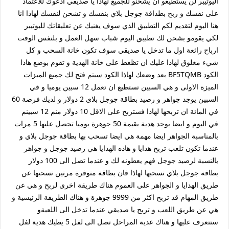
اليوتيبر لن يستطيعو ان يشحنو للجميع لهاذا يا صديقي ادعوك للاعتماد
على نفسك و ربح بطذاقة جوجل بلاي بنفسك و تشحن لنفسك لهاذا انا
هنا اليوم لتقديم لكم التطبيق الذي سوف يغنيك عن تعليقاتك لليوتيبر
لكي يقومو بشحن لك تطبيق اليوم شباب سهل العمل و بلنفس الوقت
ارباح رائعة اول ما تدخل يا صديقي سوف تكون خانة السحب و كل
شيء مغلوق لهاذا عليك ان تظغط على خانة الهدية و تقوم بوضع هاذا
الكود BF5TQMB بعد وضعك لهاذا الكود سيتم فتح لك جميع الميزات
الميزة الاولى و هي السبين تستطيع ان تعمل 12 سبين يوميا و في
السبين يوجد جواهر و رصيد بطاقة جوجل بلاي 2 دولار و لديك فرصة 60
في المائة ان تربحها لهاذا فستربح على الاقل 10 دولار منم 12 سبينم
في اليوم و ايضا يوجد هدية بقيمة 50 جوهرة يوميا تحصل عليها 5 مرات
بالمناسبة الجواهر ايضا مهمة هي ايضا تسحب بها بطاقة جوجل بلاي و
عندما تكون تلعب تربح هدايا و هاذه الهدايا هي رصيد جوجل و جواهر
بالنسبة لرصيد جوجل فهم يعطونه لك و عندما تصل الى 100 دولار
بطاقة جوجل بلاي تسحبها لهاذا فان بطاقة متوفرة مرتين تسحبها عن
طريق الهدايا و الجواهر على العموم هناك طريقة اخرى لربح و هي عن
طريق المهام قد تربح اكثر من 9999 جوهرة و هناك الطريقة الرئيسية و
هي عن طريق اللعب و تربح يا صديقي عندما تدخل الى اللعبةو
ستتعرف عليها و هناك عدية المراحل تصل الى لفل 5 يطيك هدية لفل