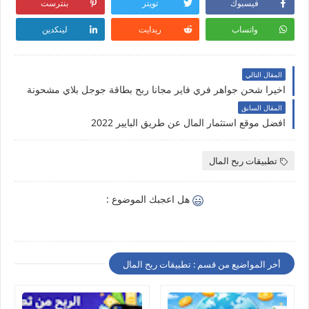
فيسبوك
تويتر
بنترست
واتساب
ريدايت
لينكدين
المقال التالي
اخيرا شحن جواهر فري فاير مجانا ربح بطاقة جوجل بلاي مشحونة
المقال السابق
افضل موقع استثمار المال عن طريق البايير 2022
تطبيقات ربح المال
هل اعجبك الموضوع :
أخر المواضيع من قسم : تطبيقات ربح المال