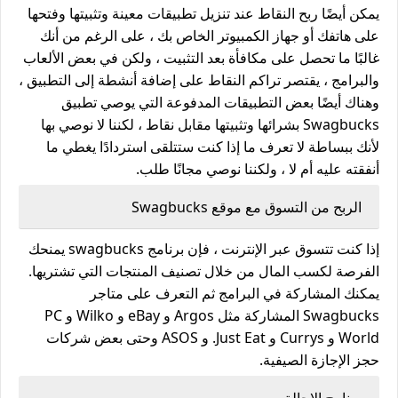
يمكن أيضًا ربح النقاط عند تنزيل تطبيقات معينة وتثبيتها وفتحها
على هاتفك أو جهاز الكمبيوتر الخاص بك ، على الرغم من أنك
غالبًا ما تحصل على مكافأة بعد التثبيت ، ولكن في بعض الألعاب
والبرامج ، يقتصر تراكم النقاط على إضافة أنشطة إلى التطبيق ،
وهناك أيضًا بعض التطبيقات المدفوعة التي يوصي تطبيق
Swagbucks بشرائها وتثبيتها مقابل نقاط ، لكننا لا نوصي بها
لأنك ببساطة لا تعرف ما إذا كنت ستتلقى استردادًا يغطي ما
أنفقته عليه أم لا ، ولكننا نوصي مجانًا طلب.
الربح من التسوق مع موقع Swagbucks
إذا كنت تتسوق عبر الإنترنت ، فإن برنامج swagbucks يمنحك
الفرصة لكسب المال من خلال تصنيف المنتجات التي تشتريها.
يمكنك المشاركة في البرامج ثم التعرف على متاجر
Swagbucks المشاركة مثل Argos و eBay و Wilko و PC
World و Currys و Just Eat. و ASOS وحتى بعض شركات
حجز الإجازة الصيفية.
برنامج الاحالة