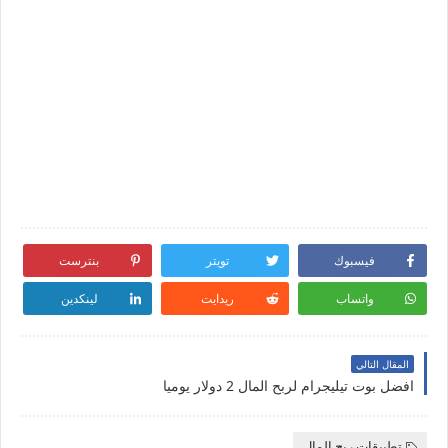
فيسبوك
تويتر
بنترست
واتساب
ريدايت
لينكدين
المقال التالي
افضل بوت تيليجرام لربح المال 2 دولار يوميا
تطبيقات ربح المال