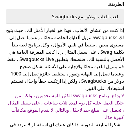
الطريقة.
لعب العاب اونلاين مع Swagbucks
إذا كنت من عشاق الألعاب ، فهذا هو الخيار الأمثل لك ، حيث يتيح
لك Swagbucks تنزيل ألعابك الخاصة مجانًا ، وعندما تصل إلى
مستوى معين ، ستبدأ في تلقي الأموال ، وكل برنامج لعبة يبدأ
بكلمة Swag ، على سبيل المثال ، إذا كانت المعرفة العامة هي
الأفضل بالنسبة لك ، فننصحك بتطبيق Swagbucks Live ، فقط
قم بتنزيل اللعبة مجانًا والإجابة على الأسئلة بشكل صحيح ،
وعندما تصل إلى النهاية وتفوز ، ستتلقى جائزة تصل إلى 1000
دولار من Swagbucks ، ولكن إذا ارتكبت خطأً واحدًا ، فسيتم
استبعادك على الفور.
لا يدفع برنامج swagbucks الكثير للمستخدمين ، ولكن من
خلال العمل عليه كل يوم لمدة ثلاث ساعات ، على سبيل المثال
، تحصل على مبلغ جيد لاحقًا ، وبالتالي لا يقدم الموقع مكافآت
كبيرة جدًا.
شكرا لمتابعة التدوينة اذا كان عندك اي استفسار لا تتردد في