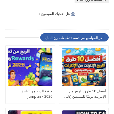
هل اعجبك الموضوع :
أخر المواضيع من قسم : تطبيقات ربح المال
أفضل 10 طرق للربح من
كيفية الربح من تطبيق
الإنترنت يوميًا للمبتدئين (دليل
Jumptask 2026
شامل)