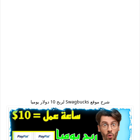
شرح موقع Swagbucks لربح 10 دولار يوميا