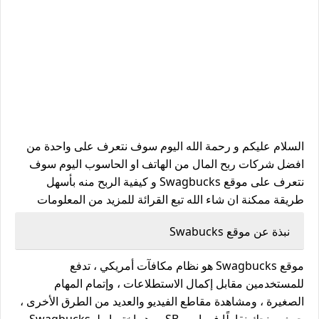
السلام عليكم و رحمة الله اليوم سوف نتعرف على واحدة من
افضل شركات ربح المال من الهاتف او الحاسوب اليوم سوف
نتعرف على موقع Swagbucks و كيفية الربح منه بأسهل
طريقة ممكنة ان شاء الله تبع القرائة للمزيد من المعلومات
نبذة عن موقع Swabucks
موقع Swagbucks هو نظام مكافآت أمريكي ، تدفع
للمستخدمين مقابل إكمال الاستطلاعات ، وإتمام المهام
الصغيرة ، ومشاهدة مقاطع الفيديو والعديد من الطرق الأخرى ،
حيث يمنحك نقاطًا في اسم SB ، وهو اختصار لـ Swagbucks ،